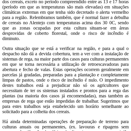
dos cereais, exceto no período compreendido entre as 13 e 17 horas
(período em que as temperaturas são mais elevadas) em situações
climáticas extremas em que tenha sido decretado o alerta vermelho
para a região. Relembramos também, que é normal fazer a debulha
de cereais no Alentejo com temperaturas acima dos 30 0C, sendo
que as zonas ocupadas por esta cultura situam-se em áreas
desprovidas de coberto florestal, onde o risco de incêndio é
diminuto.
Outra situação que se está a verificar na região, e para a qual o
despacho não dá a devida cobertura, tem a ver com a instalação de
sistemas de rega, na maior parte dos casos para culturas permanentes
em que se torna necessária a utilização de retroescavadoras para
abertura e fecho de valas. Estas operações ocorrem geralmente em
parcelas já gradadas, preparadas para a plantação e completamente
limpas de pastos, onde o risco de incêndio é nulo. O impedimento
destes trabalhos está a prejudicar não só os agricultores que
necessitam de ter os sistemas instalados e prontos para a rega das
plantas (na maioria dos casos já encomendadas), mas também as
empresas de rega que estão impedidas de trabalhar. Sugerimos que
para estes trabalhos seja estabelecido um horário semelhante ao
solicitado para a colheita dos cereais.
Há ainda determinadas operações de preparação de terreno para
culturas anuais ou permanentes, (ex. lavouras e ripagens sem