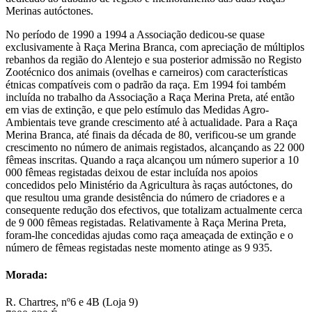
Merinas autóctones.
No período de 1990 a 1994 a Associação dedicou-se quase
exclusivamente à Raça Merina Branca, com apreciação de múltiplos
rebanhos da região do Alentejo e sua posterior admissão no Registo
Zootécnico dos animais (ovelhas e carneiros) com características
étnicas compatíveis com o padrão da raça. Em 1994 foi também
incluída no trabalho da Associação a Raça Merina Preta, até então
em vias de extinção, e que pelo estímulo das Medidas Agro-
Ambientais teve grande crescimento até à actualidade. Para a Raça
Merina Branca, até finais da década de 80, verificou-se um grande
crescimento no número de animais registados, alcançando as 22 000
fêmeas inscritas. Quando a raça alcançou um número superior a 10
000 fêmeas registadas deixou de estar incluída nos apoios
concedidos pelo Ministério da Agricultura às raças autóctones, do
que resultou uma grande desistência do número de criadores e a
consequente redução dos efectivos, que totalizam actualmente cerca
de 9 000 fêmeas registadas. Relativamente à Raça Merina Preta,
foram-lhe concedidas ajudas como raça ameaçada de extinção e o
número de fêmeas registadas neste momento atinge as 9 935.
Morada:
R. Chartres, nº6 e 4B (Loja 9)