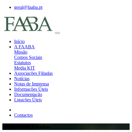
geral@faaba.pt
Início
A FAABA
Missão
Corpos Sociais
Estatutos
Media KIT
Associações Filiadas
Notícias
Notas de Imprensa
Informações Úteis
Documentação
Ligações Úteis
Contactos
Associações Filiadas