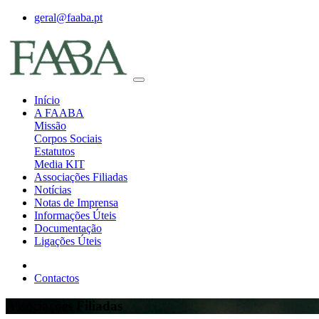
geral@faaba.pt
Início
A FAABA
Missão
Corpos Sociais
Estatutos
Media KIT
Associações Filiadas
Notícias
Notas de Imprensa
Informações Úteis
Documentação
Ligações Úteis
Contactos
Associações Filiadas