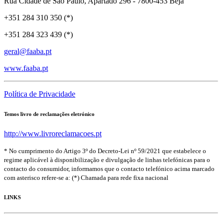
Rua Cidade de São Paulo, Apartado 296 - 7800-453 Beja
+351 284 310 350 (*)
+351 284 323 439 (*)
geral@faaba.pt
www.faaba.pt
Política de Privacidade
Temos livro de reclamações eletrónico
http://www.livroreclamacoes.pt
* No cumprimento do Artigo 3º do Decreto-Lei nº 59/2021 que estabelece o
regime aplicável à disponibilização e divulgação de linhas telefónicas para o
contacto do consumidor, informamos que o contacto telefónico acima marcado
com asterisco refere-se a: (*) Chamada para rede fixa nacional
LINKS