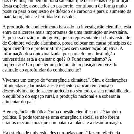
dos bovinos, também importa salientar que os sistemas de produção
desta espécie, associados ao pastoreio, contribuem de forma muito
positiva para o sequestro de dióxido de carbono e para o aumento da
matéria orgânica e fertilidade dos solos.
A produção de conhecimento baseado na investigação científica está
entre os alicerces mais importantes de uma instituição universitária.
É, por essa razão, muito grave, que o representante da Universidade
de Coimbra veicule alarmismo, possa colocar em causa princípios de
rigor científico e proferir afirmações sem sustentação objetiva. A
informação descontextualizada, por parte de uma instituição
universitária está a ensinar o quê? O Fundamentalismo? A
imprecisão? Ou pode ter uma leitura de imposição em vez do
estímulo ao aprofundar do conhecimento?
Vivemos um tempo de “emergência climática”. Sim, e declarações
infundadas e alarmistas a este respeito colocam em causa o
desenvolvimento do sector agrícola no seu todo, a sua rentabilidade,
o equilíbrio do espaço rural, a produção nacional e a soberania
alimentar do país.
A emergência climática é uma questão científica mas é também
política. E pode tornar-se uma emergência social se não forem
criados mecanismos que combatam a falácia e a desinformação.
Há estudos de universidades europeias que já fazem referência