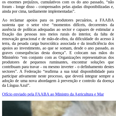
os enormes prejuízos, cumulativos com os do ano passado, “não
foram - longe disso - compensados pelas ajudas disponibilizadas e,
ainda por cima, tardiamente implementadas”.
Ao reclamar apoios para os produtores pecuários, a FAABA
sustenta que o setor vive “momentos difíceis, decorrentes da
ausência de políticas adequadas ao sector e capazes de estimular a
fixação das pessoas nos meios rurais do interior, da falta de
renovação geracional e de mão-de-obra, da dificuldade do acesso à
terra, da pesada carga burocrática associada e da insuficiência dos
apoios ao investimento, ao que se somam, desde o ano passado, as
graves consequências desta doença”. E colocam nas mãos do
Ministério “em conjunto com as Organizações representativas dos
produtores de pequenos ruminantes, encontrar soluções que
contribuam para travar - ou mesmo inverter - o definhamento destes
sectores”. A Federação “reafirma a sua total disponibilidade para
participar ativamente neste processo, que deverá integrar sempre a
adoção de uma nova abordagem à prevenção e controlo da doença
da Língua Azul”.
Ofício enviado pela FAABA ao Ministro da Agricultura e Mar