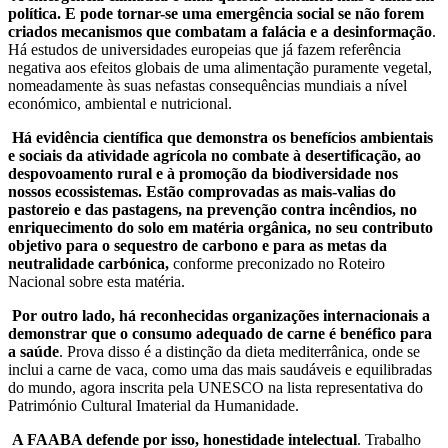
política. E pode tornar-se uma emergência social se não forem
criados mecanismos que combatam a falácia e a desinformação
.
Há estudos de universidades europeias que já fazem referência
negativa aos efeitos globais de uma alimentação puramente vegetal,
nomeadamente às suas nefastas consequências mundiais a nível
económico, ambiental e nutricional.
Há evidência científica que demonstra os benefícios ambientais
e sociais da atividade agrícola no combate à desertificação, ao
despovoamento rural e à promoção da biodiversidade nos
nossos ecossistemas. Estão comprovadas as mais-valias do
pastoreio e das pastagens, na prevenção contra incêndios, no
enriquecimento do solo em matéria orgânica, no seu contributo
objetivo para o sequestro de carbono e para as metas da
neutralidade carbónica,
conforme preconizado no Roteiro
Nacional sobre esta matéria.
Por outro lado, há reconhecidas organizações internacionais a
demonstrar que o consumo adequado de carne é benéfico para
a saúde
. Prova disso é a distinção da dieta mediterrânica, onde se
inclui a carne de vaca, como uma das mais saudáveis e equilibradas
do mundo, agora inscrita pela UNESCO na lista representativa do
Património Cultural Imaterial da Humanidade.
A FAABA defende por isso, honestidade intelectual
. Trabalho