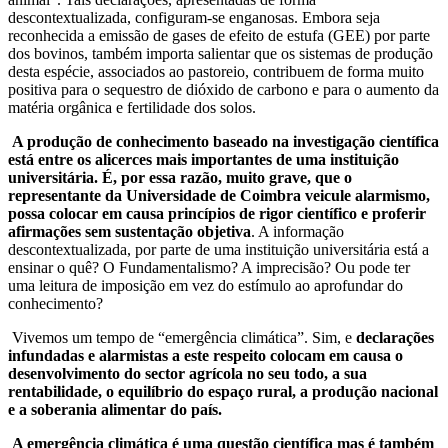
descontextualizada, configuram-se enganosas. Embora seja
reconhecida a emissão de gases de efeito de estufa (GEE) por parte
dos bovinos, também importa salientar que os sistemas de produção
desta espécie, associados ao pastoreio, contribuem de forma muito
positiva para o sequestro de dióxido de carbono e para o aumento da
matéria orgânica e fertilidade dos solos.
A produção de conhecimento baseado na investigação científica
está entre os alicerces mais importantes de uma instituição
universitária. É, por essa razão, muito grave, que o
representante da Universidade de Coimbra veicule alarmismo,
possa colocar em causa princípios de rigor científico e proferir
afirmações sem sustentação objetiva
. A informação
descontextualizada, por parte de uma instituição universitária está a
ensinar o quê? O Fundamentalismo? A imprecisão? Ou pode ter
uma leitura de imposição em vez do estímulo ao aprofundar do
conhecimento?
Vivemos um tempo de “emergência climática”. Sim, e
declarações
infundadas e alarmistas a este respeito colocam em causa o
desenvolvimento do sector agrícola no seu todo, a sua
rentabilidade, o equilíbrio do espaço rural, a produção nacional
e a soberania alimentar do país.
A emergência climática é uma questão científica mas é também