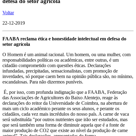
defesa do setor agrícola
Voltar
22-12-2019
FAABA reclama ética e honestidade intelectual em defesa do
setor agrícola
O Homem é um animal racional. Um homem, ou uma mulher, com
responsabilidades políticas ou académicas, entre outras, é um
cidadão comprometido com questões éticas. Declarações
infundadas, precipitadas, sensacionalistas, com promoção de
inverdades, só porque caem bem na opinião pública são, no mínimo,
escandalosas. Para não dizermos puníveis.
É, por isso, com profunda indignação que a FAABA, Federação
das Associações de Agricultores do Baixo Alentejo, reage às
declarações do reitor da Universidade de Coimbra, na abertura de
mais um ciclo académico perante os seus alunos, e perante os
cidadãos, cada vez mais incrédulos do nosso país. A carne de vaca
será substituída "por outros nutrientes que irão ser estudados, mas
que será também uma forma de diminuir aquela que é a fonte de
maior produção de CO2 que existe ao nível da produção de carne
animal”. Tais declarações, apresentadas de forma