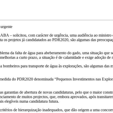
 urgente
BA – solicitou, com carácter de urgência, uma audiência ao ministro d
a os projetos já candidatados ao PDR2020, são algumas das preocupa
ema da falta de água para abeberamento do gado, uma situação que se 
 melhorias a curto prazo, a situação é de calamidade e exige adoção de 
os a bombeiros para transporte de água às explorações, são algumas das
medida do PDR2020 denominada “Pequenos Investimentos nas Exploraçõe
 garantias de abertura de novas candidaturas, pelo que o maior const
nanciamento de muitos projectos, que, embora aprovados, após transitar
is elegíveis numa candidatura futura.
térios de hierarquização inadequados, que dão origem a uma concorrênci