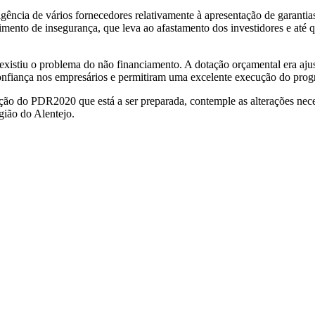
gência de vários fornecedores relativamente à apresentação de garantia
imento de insegurança, que leva ao afastamento dos investidores e até 
stiu o problema do não financiamento. A dotação orçamental era ajust
 confiança nos empresários e permitiram uma excelente execução do pro
o do PDR2020 que está a ser preparada, contemple as alterações necess
gião do Alentejo.