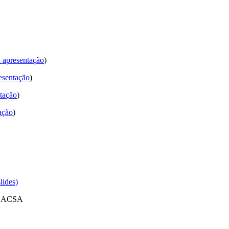
a apresentação
)
esentação
)
ntação
)
ação
)
lides)
CNCACSA