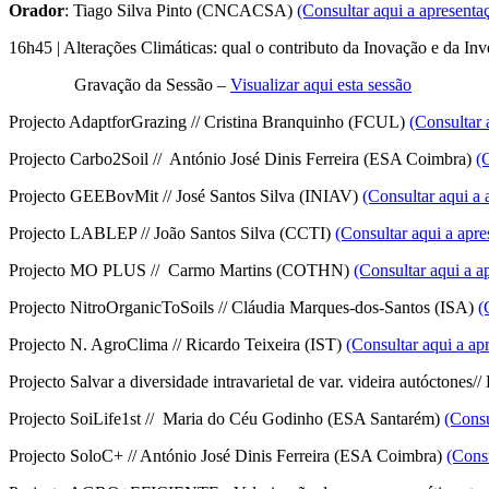
Orador
: Tiago Silva Pinto (CNCACSA)
(Consultar aqui a apresenta
16h45 | Alterações Climáticas: qual o contributo da Inovação e da Inv
Gravação da Sessão –
Visualizar aqui esta sessão
Projecto AdaptforGrazing // Cristina Branquinho (FCUL)
(Consultar 
Projecto Carbo2Soil // António José Dinis Ferreira (ESA Coimbra)
(
Projecto GEEBovMit // José Santos Silva (INIAV)
(Consultar aqui a 
Projecto LABLEP // João Santos Silva (CCTI)
(Consultar aqui a apre
Projecto MO PLUS // Carmo Martins (COTHN)
(Consultar aqui a a
Projecto NitroOrganicToSoils // Cláudia Marques-dos-Santos (ISA)
(
Projecto N. AgroClima // Ricardo Teixeira (IST)
(Consultar aqui a ap
Projecto Salvar a diversidade intravarietal de var. videira autóctones
Projecto SoiLife1st // Maria do Céu Godinho (ESA Santarém)
(Consu
Projecto SoloC+ // António José Dinis Ferreira (ESA Coimbra)
(Consu